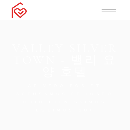
VALLEY SILVER
TOWN - 밸리 요
양 호텔
AT VERO EOS ET
ACCUSAMUS ET IUSTO
ODIO DIGNISSIMOS
DUCIMUS QUI