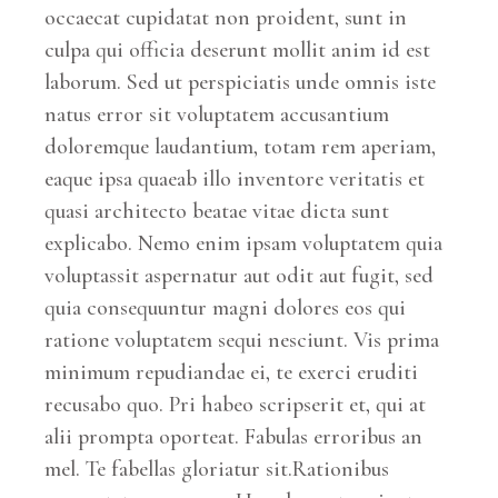
occaecat cupidatat non proident, sunt in
culpa qui officia deserunt mollit anim id est
laborum. Sed ut perspiciatis unde omnis iste
natus error sit voluptatem accusantium
doloremque laudantium, totam rem aperiam,
eaque ipsa quaeab illo inventore veritatis et
quasi architecto beatae vitae dicta sunt
explicabo. Nemo enim ipsam voluptatem quia
voluptassit aspernatur aut odit aut fugit, sed
quia consequuntur magni dolores eos qui
ratione voluptatem sequi nesciunt. Vis prima
minimum repudiandae ei, te exerci eruditi
recusabo quo. Pri habeo scripserit et, qui at
alii prompta oporteat. Fabulas erroribus an
mel. Te fabellas gloriatur sit.Rationibus