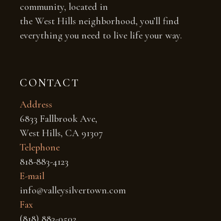
community, located in
the West Hills neighborhood, you’ll find
everything you need to live life your way.
CONTACT
Address
6833 Fallbrook Ave,
West Hills, CA 91307
Telephone
818-883-4123
E-mail
info@valleysilvertown.com
Fax
(818) 883-0502