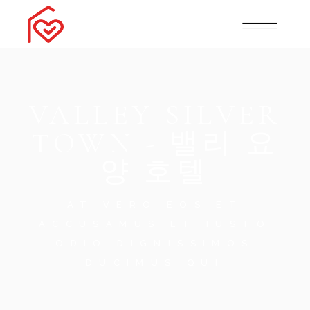
VALLEY SILVER
TOWN - 밸리 요
양 호텔
AT VERO EOS ET
ACCUSAMUS ET IUSTO
ODIO DIGNISSIMOS
DUCIMUS QUI